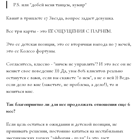
P.S. или "добей меня танцем, кумир"
Квинт в триплете 17 Звезда, вопрос задает девушка.
Все три карты - это ЕЕ ОЩУЩЕНИЯ С ПАРНЕМ.
Это ее детская позиция, это ее вторичная выгода по 7 мечей,
это ее Колесо фортуны.
Согласитесь, классно - "ничем не управлять"? И это все он не
меняет свое поведение ))) Да, увы 80% клиентов реально
останутся с вами, если вы скажете "о нем", а не о ней )) Ведь
если дело во мне (заметьте, не проблема, а дело!), то и
меняться мне.
Так благоприятно ли для нее продолжать отношения еще 6
мес?
Если цель остаться в ожидании и детской позиции, не
принимать решения, постоянно кататься на нестабильных
американских горках "эйфория - пздц" (а это дает