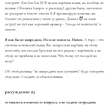
говорите. Бла бла бла ))) В целом картина ясная, но вообще не
полная. Обложка (запрос к раскладу) другая была, заголовок
не раскрыт в тексте ответа )) Я иронизирую конечно же
(талант по рождению у меня 15 аркан, Дьявол 😈 на язык
остра)
, но тут как хороший пример - "ухода от контекста" в
ответе.
Я как бы не навредила. Но и не помогла. Ничем.
А таро - это
система вспомогательная. Вас попросили картину на стену
повесить, вы гвозди бросили на пол рядом с картиной, а на
стену не прибили и не повесили. Что толку от гвоздей на
полу?
Об этой разнице "не навредить или улучшить" буду говорить
отдельно. Следите за обновлениями.
рассуждение #3
оставаться в контексте вопроса, а не ходить огородами