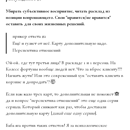
Убирать субъективное восприятие, читать расклад из
позиции вопрошающего. Свои "нравится/не нравится"
оставить для своих жизненных решений.
пример ответа #2
Ещё и гуляет от неё. Карту дополнительную надо.
Перспектива отношений
Ой-ой.. где тут третьи лица? В раскладе 1 и 1 персона. На
Колесе фортуны вообще людей нет. Что за вброс клиенту???
Нагнать жути? Или это современный хук "оставить клиента в
корзине и допродать"? 🤯
Если вам мало трех карт, то дополнительная не поможет 🙈
да и вопрос "перспектива отношений" это еще одна серия
сериала. Который снимают как раз, чтобы доставали
дополнительную карту [
давай еще одну серию
].
Баба яга против таких ответов! Я за психологическое