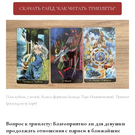
СКАЧАТЬ ГАЙД "КАК ЧИТАТЬ ТРИПЛЕТЫ"
Паж кубков, 7 мечей, Колесо фортуны (колода Таро Иллюминатов). Триплет
(расклад из 3х карт)
Вопрос к триплету: Благоприятно ли для девушки
продолжать отношения с парнем в ближайшие