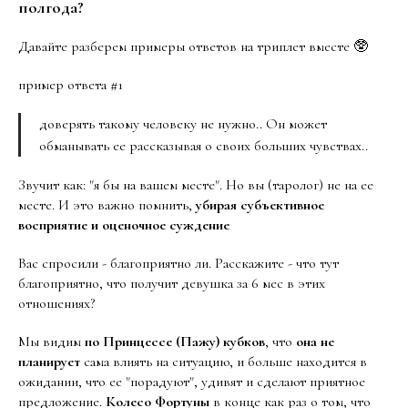
полгода?
Давайте разберем примеры ответов на триплет вместе 🥸
пример ответа #1
доверять такому человеку не нужно.. Он может
обманывать ее рассказывая о своих больших чувствах..
Звучит как: "я бы на вашем месте". Но вы (таролог) не на ее
месте. И это важно помнить,
убирая субъективное
восприятие и оценочное суждение
Вас спросили - благоприятно ли. Расскажите - что тут
благоприятно, что получит девушка за 6 мес в этих
отношениях?
Мы видим
по
Принцессе (Пажу) кубков
, что
она не
планирует
сама влиять на ситуацию, и больше находится в
ожидании, что ее "порадуют", удивят и сделают приятное
предложение.
Колесо Фортуны
в конце как раз о том, что