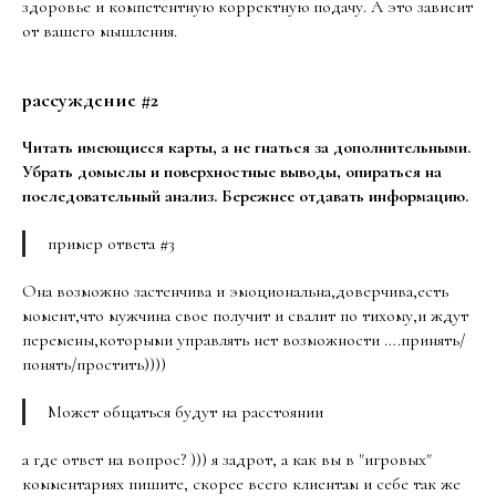
здоровье и компетентную корректную подачу. А это зависит
от вашего мышления.
рассуждение #2
Читать имеющиеся карты, а не гнаться за дополнительными.
Убрать домыслы и поверхностные выводы, опираться на
последовательный анализ. Бережнее отдавать информацию.
пример ответа #3
Она возможно застенчива и эмоциональна,доверчива,есть
момент,что мужчина свое получит и свалит по тихому,и ждут
перемены,которыми управлять нет возможности ….принять/
понять/простить))))
Может общаться будут на расстоянии
а где ответ на вопрос? ))) я задрот, а как вы в "игровых"
комментариях пишите, скорее всего клиентам и себе так же