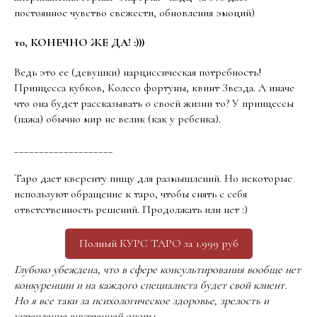
постоянное чувство свежести, обновления эмоций)
то, КОНЕЧНО ЖЕ ДА! :)))
Ведь это ее (девушки) нарциссическая потребность!
Принцесса кубков, Колесо фортуны, квинт Звезда. А иначе
что она будет рассказывать о своей жизни то? У принцессы
(пажа) обычно мир не велик (как у ребенка).
____________________
Таро дает кверенту пищу для размышлений. Но некоторые
используют обращение к таро, чтобы снять с себя
ответственность решений. Продолжать или нет :)
Полный КУРС ТАРО за 1.999 руб
Глубоко убеждена, что в сфере консультирования вообще нет
конкуренции и на каждого специалиста будет свой клиент.
Но я все таки за психологическое здоровье, зрелость и
укрепление внутренней опоры.