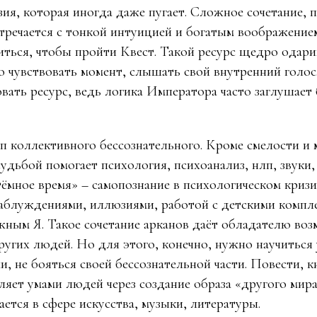
зия, которая иногда даже пугает. Сложное сочетание, 
тречается с тонкой интуицией и богатым воображени
ться, чтобы пройти Квест. Такой ресурс щедро одари
 чувствовать момент, слышать свой внутренний голос
овать ресурс, ведь логика Императора часто заглушает
п коллективного бессознательного. Кроме смелости и 
удьбой помогает психология, психоанализ, нлп, звуки
тёмное время» – самопознание в психологическом кризис
заблуждениями, иллюзиями, работой с детскими компл
жным Я. Такое сочетание арканов даёт обладателю во
ругих людей. Но для этого, конечно, нужно научиться 
и, не бояться своей бессознательной части. Повести, 
ляет умами людей через создание образа «другого мир
ется в сфере искусства, музыки, литературы.