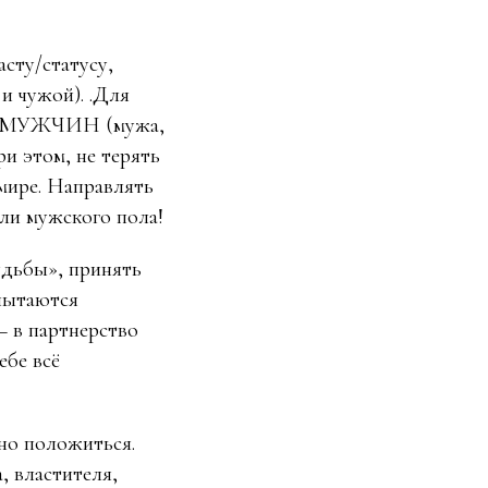
сту/статусу,
и чужой). .Для
Ь МУЖЧИН (мужа,
ри этом, не терять
мире. Направлять
оли мужского пола!
удьбы», принять
 пытаются
– в партнерство
ебе всё
но положиться.
, властителя,