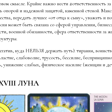
овом смысле. Крайне важно нести #ответственность за 
ть опорой и надежной защитой, каменной стеной. Мак
ества, передать лучшее «от отца к сыну», уважать и по
сия может быть связана со сферой управления, бизнес
сти, военной обязанности, сфера ответственности за ж
руктуры.
негатив, куда НЕЛЬЗЯ держать путь): тирания, воинств
властие, слабоволие, трусость, бессилие, беспринципно
ь, унижение слабых, физическое насилие (женщин и де
XVIII ЛУНА