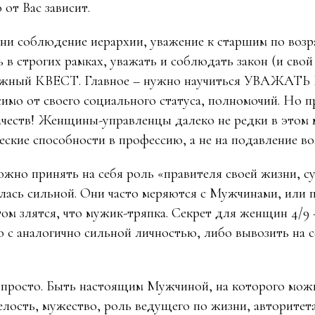
о от Вас зависит.
ни соблюдение иерархии, уважение к старшим по возра
 в строгих рамках, уважать и соблюдать закон (и свой 
ожный КВЕСТ. Главное – нужно научиться УВАЖАТ
симо от своего социального статуса, полномочий. Но п
ачеств! Женщины-управленцы далеко не редки в этом 
еские способности в профессию, а не на подавление в
жно принять на себя роль «правителя своей жизни, с
илась сильной. Они часто меряются с Мужчинами, или
том злятся, что мужик-тряпка. Секрет для женщин 4/9 
 с аналогично сильной личностью, либо вывозить на с
 просто. Быть настоящим Мужчиной, на которого мож
елость, мужество, роль ведущего по жизни, авторитета