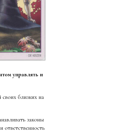
антом управлять и
й своих близких на
анавливать законы
ти ответственность