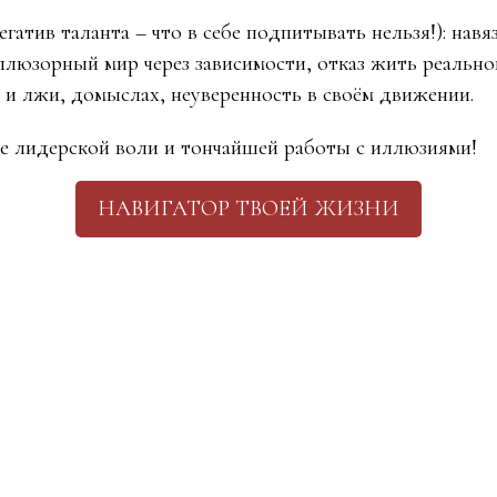
егатив таланта – что в себе подпитывать нельзя!): навя
иллюзорный мир через зависимости, отказ жить реальн
х и лжи, домыслах, неуверенность в своём движении.
ие лидерской воли и тончайшей работы с иллюзиями!
НАВИГАТОР ТВОЕЙ ЖИЗНИ
Tilda
Made on