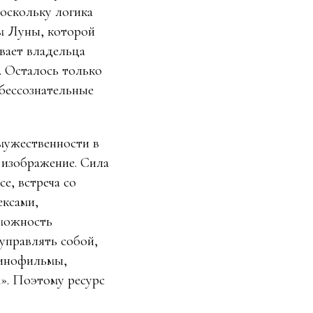
поскольку логика
ем Луны, которой
вает владельца
. Осталось только
 бессознательные
мужественности в
, изображение. Сила
е, встреча со
ексами,
зможность
управлять собой,
кинофильмы,
а». Поэтому ресурс