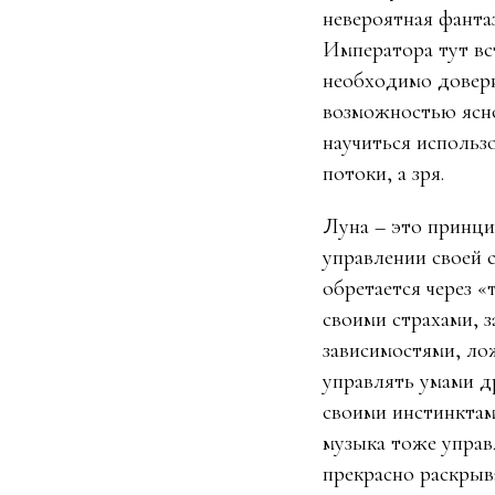
невероятная фанта
Императора тут вс
необходимо довери
возможностью ясно
научиться использ
потоки, а зря.
Луна – это принци
управлении своей с
обретается через «
своими страхами, 
зависимостями, ло
управлять умами д
своими инстинктам
музыка тоже управ
прекрасно раскрыва