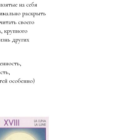
взятые на себя
симально раскрыть
читать своего
а, крупного
изнь других
енность,
сть,
тей особенно)