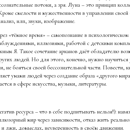
ссознательные потоки, а зря. Луна – это принцип кол
 Кроме смелости и мужественности в управлении своей
нализ, нлп, звуки, изображение.
рез «тёмное время» – самопознание в психологическом 
заблуждениями, иллюзиями, работой с детскими компл
жным Я. Такое сочетание арканов даёт обладателю во
ругих людей. Но для этого, конечно, нужно научиться 
и, не бояться своей бессознательной части. Повести, 
ляет умами людей через создание образа «другого мир
ется в сфере искусства, музыки, литературы.
егатив ресурса – что в себе подпитывать нельзя!): навя
иллюзорный мир через зависимости, отказ жить реальн
х и лжи, домыслах, неуверенность в своём движении.