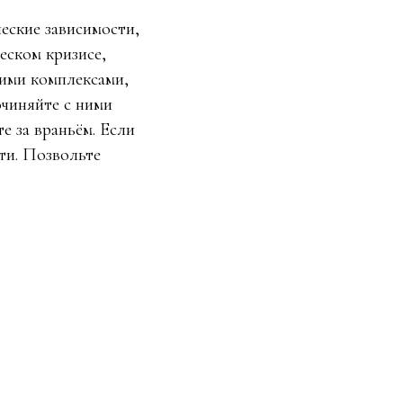
еские зависимости,
еском кризисе,
кими комплексами,
очиняйте с ними
е за враньём. Если
ти. Позвольте