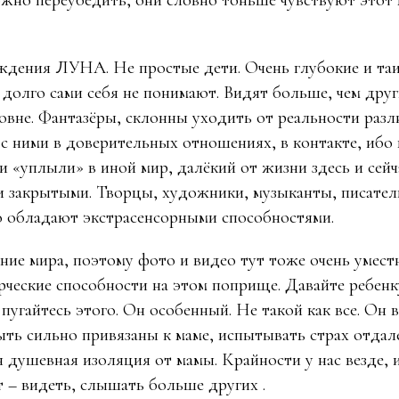
ожно переубедить, они словно тоньше чувствуют этот
ждения ЛУНА. Не простые дети. Очень глубокие и таи
долго сами себя не понимают. Видят больше, чем друг
овне. Фантазёры, склонны уходить от реальности разл
с ними в доверительных отношениях, в контакте, ибо
ни «уплыли» в иной мир, далёкий от жизни здесь и сей
 закрытыми. Творцы, художники, музыканты, писатели
 обладают экстрасенсорными способностями.
ние мира, поэтому фото и видео тут тоже очень умес
рческие способности на этом поприще. Давайте ребенк
 пугайтесь этого. Он особенный. Не такой как все. Он
ыть сильно привязаны к маме, испытывать страх отдал
я душевная изоляция от мамы. Крайности у нас везде, 
т – видеть, слышать больше других .