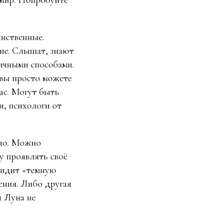
 мир. Попробуйте
нственные.
ие. Слышат, знают
ичными способами.
 вы просто можете
час. Могут быть
, психологи от
тно. Можно
у проявлять своё
 видит «темную
ения. Либо другая
и Луна не