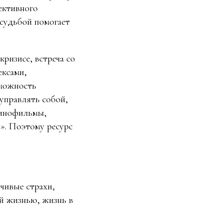
лективного
 судьбой помогает
кризисе, встреча со
ексами,
зможность
управлять собой,
кинофильмы,
а». Поэтому ресурс
зчивые страхи,
ой жизнью, жизнь в