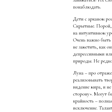
заниматься! Их сл
понаблюдать.
Дети с арканом ро
Скрытные. Порой, 
на интуитивном ур
Очень важно быть 
не заметить, как о
депрессивными или
природы. Не редко
Луна – про отраже
реализовывать тво
видение мира, и не
сторону». Могут б
крайность – полна
исключение. Талан