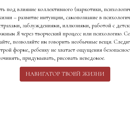
ть под влияние коллективного (наркотики, психологич
жизни – развитие интуиции, самопознание в психологич
 страхами, заблуждениями, иллюзиями, работой с детс
ожным Я через творческий процесс или психологию. С
айте, позволяйте им говорить необычные вещи. Следит
строй форме, ребенку не хватает ощущения безопаснос
сочинять, придумывать, рисовать неведомое.
НАВИГАТОР ТВОЕЙ ЖИЗНИ