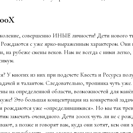
000Х
околение, совершенно ИНЫЕ личности! Дети нового т
. Рождаются с уже ярко-выраженным характером. Они 
, на рубеже смены веков. Нам не всегда с ними легко,
симум.
? У многих из них при подсчете Квеста и Ресурса полу
адачей и талантом. Следовательно, тропинка чуть уже.
ены на определенной области, возможностей для манёв
– хуже! Это большая концентрация на конкретной задач
и рождаются уже «определившимися». Но мы так трев
тим замечать очевидного. Дети 2000х чуть ли не с рож
ают, а позже и говорят вам, куда они хотят, кем они х