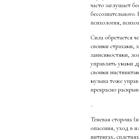
часто заглушает бе
бессознательного.
психология, психоа
Сила обретается че
своими страхами, 
зависимостями, ло
управлять умами д
своими инстинктам
музыка тоже управ
прекрасно раскрыва
..
Теневая сторона (н
опасения, уход в 
интригах, сплетня