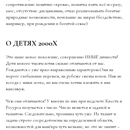
сопротивление понятию «время», попытка взять всё-и-сразу,
хаос, отсутствие дисциплины, отказ реализовывать богатые
природные возможности, почевание на лаврах (бездействие,
например, при рождении в богатой семье)
О ДЕТЯХ 2000Х
Это наше новое поколение, совершенно ИНЫЕ личности!
Дети нового тысячелетия сильно отличаются от нас.
Рождаются с уже ярко-выраженным характером.Они на
пороге глобальных перемен, на рубеже смены веков. Нам не
всегда с ними легко, но мы очень хотим вложить в них
максимум.
Чем они отличаются? У многих из них при подсчете Квеста и
Ресурса получается 1 число. Число является и задачей и
талантом. Следовательно, тропинка чуть уже. Их талант и
задача строго сосредоточены на определенной области,
возможностей для манёвра чуть меньше, но это не значит –