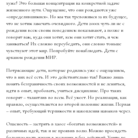
хуже! Это большая концентрация на конкретной задаче
жизненного пути. Ощущение, что они рождаются уже
«определившимися». Но мы так тревожимся за их будущее,
что не хотим замечать очевидного. Дети 2000х чуть ли не с
рождения всем своим поведением показывают, а позже и
говорят вам, куда они хотят, кем они хотят стать, и чем
заниматься! Их сложно переубедить, они словно тоньше
чувствуют этот мир. Попробуйте понаблюдать. Дети с
арканом рождения МИР.
Потрясающие дети, которые родились уже с ощущением,
что в них всё есть. И это действительно так! Важно лишь
понять безграничность своих возможностей и не лениться,
идти в опыт, пробовать, учиться дисциплине. Про таких
говорят – талантлив во всем. Всё умеет. Но реализация, как
правило, осуществляется во второй половине жизни. Первая
– опыт, требующий терпимости и накопления навыков через.
Опасность – застрять в хаосе «богатых возможностей» и
различных идей, так и не проявив волю. Можно просидеть
большую часть жизни в желаниях и без действий. Учите не