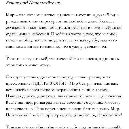
Ваших ног! Используйте их.
Мир – это совершенство, единение материи и духа. Люди,
рожденные с таким ресурсом имеют всё и даже больше,
осталось только использовать для реализации это «всё», а не
ждать манны небесной. Проблема часто в том, что человек
может вообще ничего не делать, сетуя на судьбу, мол «это
слишком долго, это сложно, это я уже упустил» и тд.
Талант – получать всё, что хочешь! Но не спеша, а двигаясь
от малого к максимуму.
Самодисциплина, движение, определение границ, и их
преодоление. ИДИТЕ В ОПЫТ. Мир безграничен для вас,
нет ничего невозможного, ограничения лишь в голове.
Начиная делать, двигаться, вы понимаете, что всё достижимо.
Вселенная щедро наградила вас сочетанием лучших качеств,
целостностью. Тема перемещения очень близка аркану Мир.
Поэтому не бойтесь пространства, двигайтесь, переезжайте!
Теневая сторона (негатив – что в себе подпитывать нельзя!):