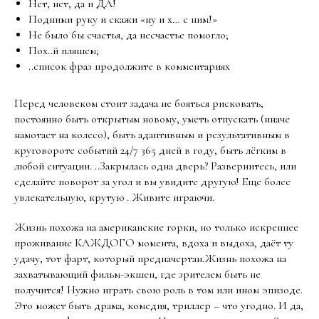
Нет, нет, да и ДА!
Подними руку и скажи «ну и х… с ним!»
Не было бы счастья, да несчастье помогло;
Пох..й пляшем;
..список фраз продолжите в комментариях
Перед человеком стоит задача не бояться рисковать,
постоянно быть открытым новому, уметь отпускать (иначе
намотает на колесо), быть адаптивным и результативным в
круговороте событий 24/7 365 дней в году, быть лёгким в
любой ситуации. ..Закрылась одна дверь? Развернитесь, или
сделайте поворот за угол и вы увидите другую! Еще более
увлекательную, крутую . Живите играючи.
Жизнь похожа на американские горки, но только искреннее
проживание КАЖДОГО момента, вдоха и выдоха, даёт ту
удачу, тот фарт, который предначертан.Жизнь похожа на
захватывающий фильм-экшен, где зрителем быть не
получится! Нужно играть свою роль в том или ином эпизоде.
Это может быть драма, комедия, триллер – что угодно. И да,