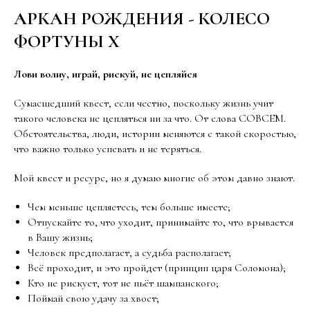
АРКАН РОЖДЕНИЯ - КОЛЕСО
ФОРТУНЫ Х
Лови волну, играй, рискуй, не цепляйся
Сумасшедший квест, если честно, поскольку жизнь учит
такого человека не цепляться ни за что. От слова СОВСЕМ.
Обстоятельства, люди, истории меняются с такой скоростью,
что важно только успевать и не теряться.
Мой квест и ресурс, но я думаю многие об этом давно знают.
Чем меньше цепляетесь, тем больше имеете;
Отпускайте то, что уходит, принимайте то, что врывается
в Вашу жизнь;
Человек предполагает, а судьба располагает;
Всё проходит, и это пройдет (принцип царя Соломона);
Кто не рискует, тот не пьёт шампанского;
Поймай свою удачу за хвост;