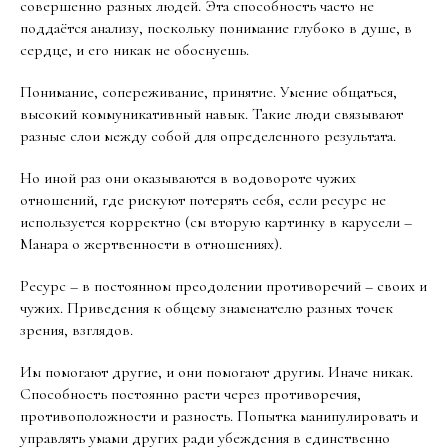
совершенно разных людей. Эта способность часто не
поддаётся анализу, поскольку понимание глубоко в душе, в
сердце, и его никак не обоснуешь.
Понимание, сопереживание, принятие. Умение общаться,
высокий коммуникативный навык. Такие люди связывают
разные слои между собой для определенного результата.
Но иной раз они оказываются в водовороте чужих
отношений, где рискуют потерять себя, если ресурс не
используется корректно (см вторую картинку в карусели –
Манара о жертвенности в отношениях).
Ресурс – в постоянном преодолении противоречий – своих и
чужих. Приведения к общему знаменателю разных точек
зрения, взглядов.
Им помогают другие, и они помогают другим. Иначе никак.
Способность постоянно расти через противоречия,
противоположности и разность. Попытка манипулировать и
управлять умами других ради убеждения в единственно