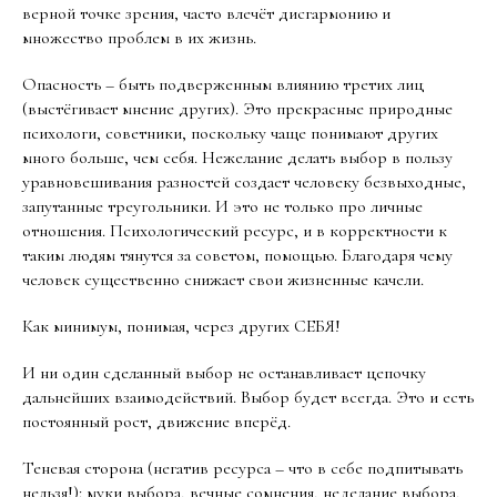
верной точке зрения, часто влечёт дисгармонию и
множество проблем в их жизнь.
Опасность – быть подверженным влиянию третих лиц
(выстёгивает мнение других). Это прекрасные природные
психологи, советники, поскольку чаще понимают других
много больше, чем себя. Нежелание делать выбор в пользу
уравновешивания разностей создает человеку безвыходные,
запутанные треугольники. И это не только про личные
отношения. Психологический ресурс, и в корректности к
таким людям тянутся за советом, помощью. Благодаря чему
человек существенно снижает свои жизненные качели.
Как минимум, понимая, через других СЕБЯ!
И ни один сделанный выбор не останавливает цепочку
дальнейших взаимодействий. Выбор будет всегда. Это и есть
постоянный рост, движение вперёд.
Теневая сторона (негатив ресурса – что в себе подпитывать
нельзя!): муки выбора, вечные сомнения, неделание выбора,